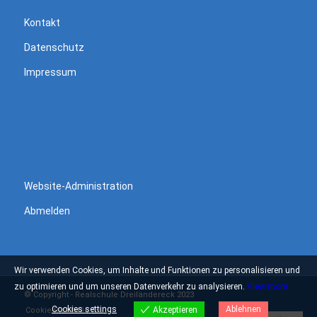
Kontakt
Datenschutz
Impressum
Website-Administration
Abmelden
Wir verwenden Cookies, um Inhalte und Funktionen zu personalisieren und
zu optimieren und um unseren Datenverkehr zu analysieren.
View more
© Copyright - Realschule Dreiländereck 2023
Cookies settings
Ablehnen
Akzeptieren
Cookie-Richtlinie (EU)